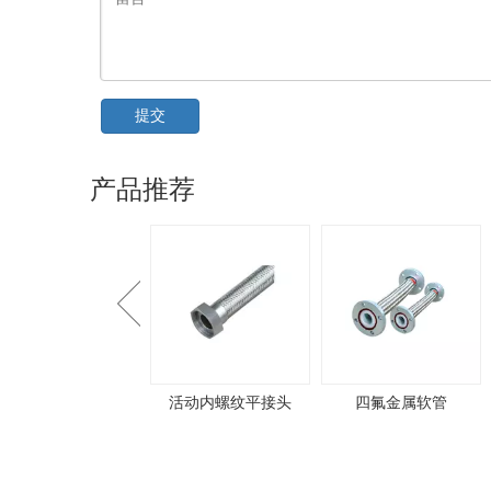
提交
产品推荐
列
活动内螺纹平接头
四氟金属软管
衬四氟固定式
管