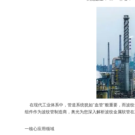
["wechat","weibo","qzone","douban","email"]
在现代工业体系中，管道系统犹如"血管"般重要，而波纹
组件作为波纹管制造商，奥光为您深入解析波纹金属软管在
一核心应用领域