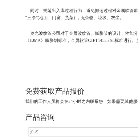
同时，规范出入库过程行为，避免搬运过程对金属软管原
“三净”(地面、门窗、货架) ，无杂物、垃圾、灰尘。
奥光波纹管公司对于金属波纹管、膨胀节的设计，性能分析，以
《EJMA》膨胀剂标准，金属软管GB/T14525-93标准
免费获取产品报价
我们的工作人员将会在24小时之内联系您，如果需要其他服务，欢迎拨打 
产品咨询