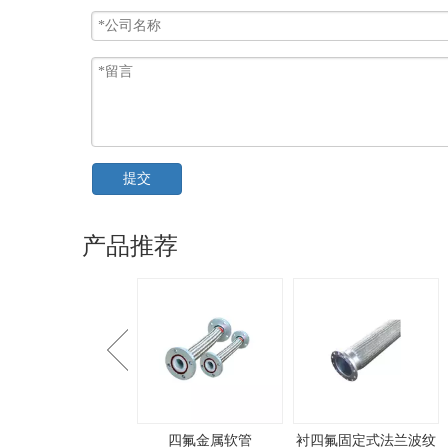
提交
产品推荐
活动内螺纹平接头
四氟金属软管
衬四氟固定式法兰波纹