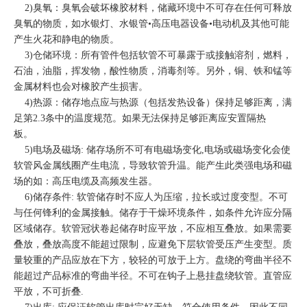
2)臭氧：臭氧会破坏橡胶材料，储藏环境中不可存在任何可释放
臭氧的物质，如水银灯、水银管•高压电器设备•电动机及其他可能
产生火花和静电的物质。
3)仓储环境：所有管件包括软管不可暴露于或接触溶剂，燃料，
石油，油脂，挥发物，酸性物质，消毒剂等。另外，铜、铁和锰等
金属材料也会对橡胶产生损害。
4)热源：储存地点应与热源（包括发热设备）保持足够距离，满
足第2.3条中的温度规范。如果无法保持足够距离应安置隔热
板。
5)电场及磁场: 储存场所不可有电磁场变化,电场或磁场变化会使
软管风金属线圈产生电流，导致软管升温。能产生此类强电场和磁
场的如：高压电缆及高频发生器。
6)储存条件: 软管储存时不应人为压缩，拉长或过度变型。不可
与任何锋利的金属接触。储存于干燥环境条件，如条件允许应分隔
区域储存。软管冠状卷起储存时应平放，不应相互叠放。如果需要
叠放，叠放高度不能超过限制，应避免下层软管受压产生变型。质
量较重的产品应放在下方，较轻的可放于上方。盘绕的弯曲半径不
能超过产品标准的弯曲半径。不可在钩子上悬挂盘绕软管。直管应
平放，不可折叠.