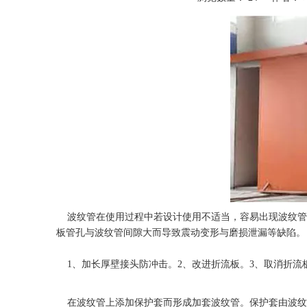
["wechat","weibo","qzone","douban","email"]
波纹管
在使用过程中若设计使用不适当，容易出现波纹管
板管孔与波纹管间隙大而导致震动变形与磨损泄漏等缺陷。
1、加长厚壁接头防冲击。2、改进折流板。3、取消折流
在波纹管上添加保护套而形成加套波纹管。保护套由波纹