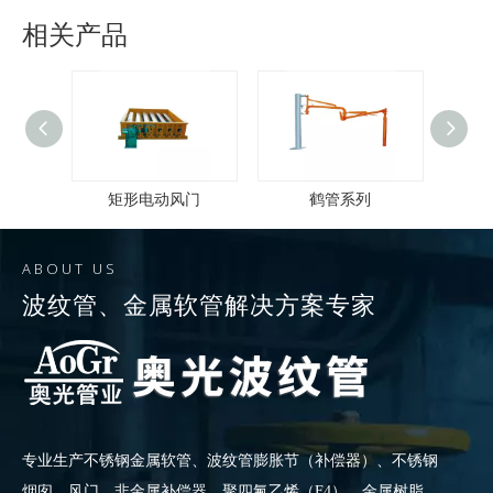
相关产品
门
矩形电动风门
鹤管系列
ABOUT US
波纹管
、
金属软管
解决方案专家
专业生产
不锈钢金属软管
、波纹管膨胀节（补偿器）、不锈钢
烟囱、风门、非金属补偿器、聚四氟乙烯（F4）、金属树脂