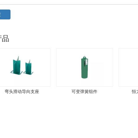
交
产品
弯头滑动导向支座
可变弹簧组件
恒