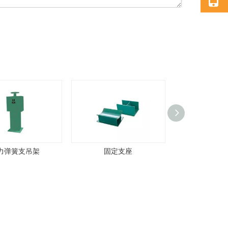
力弹簧支吊架
固定支座
隔热型滑